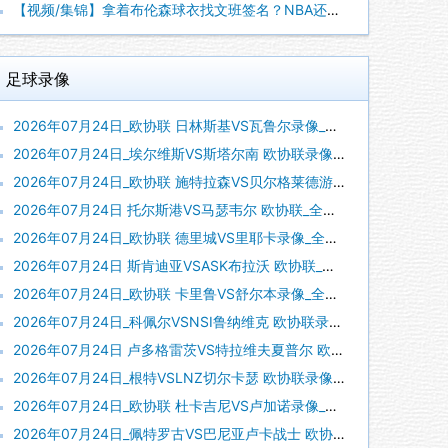
【视频/集锦】拿着布伦森球衣找文班签名？NBA还有哪些“贴脸
足球录像
2026年07月24日_欧协联 日林斯基VS瓦鲁尔录像_高清录像【全场回放】
2026年07月24日_埃尔维斯VS斯塔尔南 欧协联录像_高清录像【全场回放】
2026年07月24日_欧协联 施特拉森VS贝尔格莱德游击录像_全场录像【视频集锦】
2026年07月24日 托尔斯港VS马瑟韦尔 欧协联_全场录像【视频集锦】
2026年07月24日_欧协联 德里城VS里耶卡录像_全场录像【全场回放】
2026年07月24日 斯肯迪亚VSASK布拉沃 欧协联_全场录像【全场回放】
2026年07月24日_欧协联 卡里鲁VS舒尔本录像_全场录像【全场回放】
2026年07月24日_科佩尔VSNSI鲁纳维克 欧协联录像_全场录像【高清回放】
2026年07月24日 卢多格雷茨VS特拉维夫夏普尔 欧协联_全场录像【视频集锦】
2026年07月24日_根特VSLNZ切尔卡瑟 欧协联录像_全场录像【全场回放】
2026年07月24日_欧协联 杜卡吉尼VS卢加诺录像_全场录像【视频集锦】
2026年07月24日_佩特罗古VS巴尼亚卢卡战士 欧协联录像_全场录像【视频集锦】