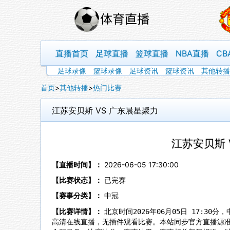
直播首页
足球直播
篮球直播
NBA直播
CB
足球录像
篮球录像
足球资讯
篮球资讯
其他转播
首页
>
其他转播
>
热门比赛
江苏安贝斯 VS 广东晨星聚力
江苏安贝斯 
【直播时间】：
2026-06-05 17:30:00
【比赛状态】：
已完赛
【赛事分类】：
中冠
【比赛详情】：
北京时间2026年06月05日 17:3
高清在线直播，无插件观看比赛。本站同步官方直播源