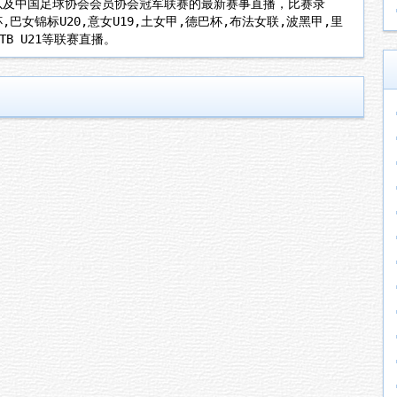
以及中国足球协会会员协会冠军联赛的最新赛事直播，比赛录
女锦标U20,意女U19,土女甲,德巴杯,布法女联,波黑甲,里
VTB U21等联赛直播。