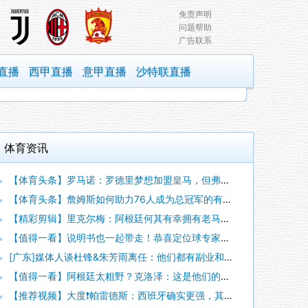
免责声明
问题帮助
广告联系
直播
西甲直播
意甲直播
沙特联直播
体育资讯
【体育头条】罗马诺：罗德里梦想加盟皇马，但弗洛伦蒂诺尚未批准
【体育头条】詹姆斯如何助力76人成为总冠军的有力争夺者？组织
【精彩剪辑】里克尔梅：阿根廷何其有幸拥有老马和梅西； 体力充
【值得一看】说明书也一起带走！恭喜定位球专家麦克菲从维拉转投
[广东]媒体人谈杜锋&朱芳雨离任：他们都有副业和兼项 体育唯
【值得一看】阿根廷太粗野？克洛泽：这是他们的特色，极其强调对
【推荐视频】大度❗️帕雷德斯：西班牙确实更强，其他没啥好辟谣