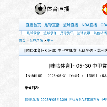
直播首页
足球直播
篮球直播
NBA直播
CB
足球录像
篮球录像
足球资讯
篮球资讯
其他转播
首页
>
足球录像
>
中甲
[咪咕体育]- 05-30 中甲常规赛 无锡吴钩 - 苏
[咪咕体育]- 05-30 中
【发布时间】：2026-05-31 【作者】： 【阅读】：
53
录像列表:
[咪咕体育]2026年05月30日_无锡吴钩VS苏州东吴 