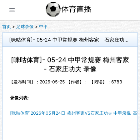
展开菜单
首页
>
足球录像
>
中甲
[咪咕体育]- 05-24 中甲常规赛 梅州客家 - 石家庄功夫 录像
[咪咕体育]- 05-24 中甲常规赛 梅州客家
- 石家庄功夫 录像
【发布时间】：2026-05-25 【作者】： 【阅读】：
6783
录像列表:
[咪咕体育]2026年05月24日_梅州客家VS石家庄功夫 中甲录像_