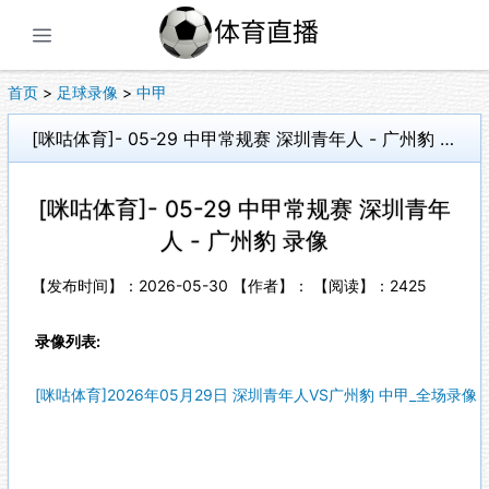
展开菜单
首页
>
足球录像
>
中甲
[咪咕体育]- 05-29 中甲常规赛 深圳青年人 - 广州豹 录像
[咪咕体育]- 05-29 中甲常规赛 深圳青年
人 - 广州豹 录像
【发布时间】：2026-05-30 【作者】： 【阅读】：
2425
录像列表:
[咪咕体育]2026年05月29日 深圳青年人VS广州豹 中甲_全场录