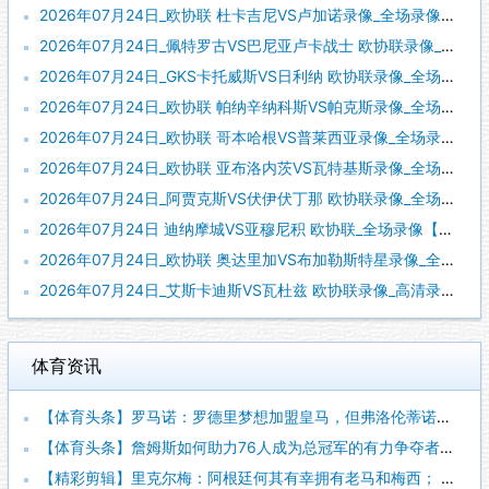
2026年07月24日_欧协联 杜卡吉尼VS卢加诺录像_全场录像【视频集锦】
2026年07月24日_佩特罗古VS巴尼亚卢卡战士 欧协联录像_全场录像【视频集锦】
2026年07月24日_GKS卡托威斯VS日利纳 欧协联录像_全场录像【高清回放】
2026年07月24日_欧协联 帕纳辛纳科斯VS帕克斯录像_全场录像【全场回放】
2026年07月24日_欧协联 哥本哈根VS普莱西亚录像_全场录像【全场回放】
2026年07月24日_欧协联 亚布洛内茨VS瓦特基斯录像_全场录像【视频集锦】
2026年07月24日_阿贾克斯VS伏伊伏丁那 欧协联录像_全场录像【视频集锦】
2026年07月24日 迪纳摩城VS亚穆尼积 欧协联_全场录像【视频集锦】
2026年07月24日_欧协联 奥达里加VS布加勒斯特星录像_全场录像【视频集锦】
2026年07月24日_艾斯卡迪斯VS瓦杜兹 欧协联录像_高清录像【全场回放】
体育资讯
【体育头条】罗马诺：罗德里梦想加盟皇马，但弗洛伦蒂诺尚未批准
【体育头条】詹姆斯如何助力76人成为总冠军的有力争夺者？组织
【精彩剪辑】里克尔梅：阿根廷何其有幸拥有老马和梅西； 体力充