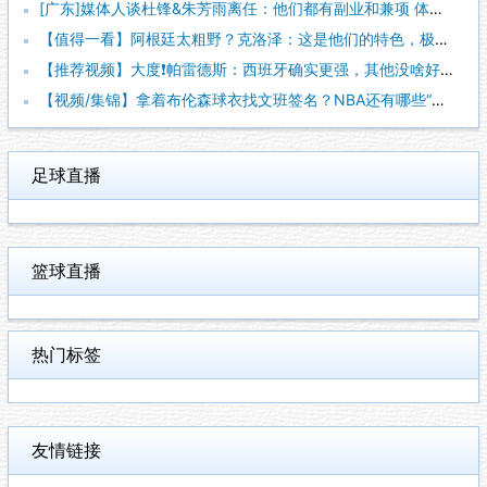
[广东]媒体人谈杜锋&朱芳雨离任：他们都有副业和兼项 体育唯
【值得一看】阿根廷太粗野？克洛泽：这是他们的特色，极其强调对
【推荐视频】大度❗️帕雷德斯：西班牙确实更强，其他没啥好辟谣
【视频/集锦】拿着布伦森球衣找文班签名？NBA还有哪些“贴脸
足球直播
篮球直播
热门标签
友情链接