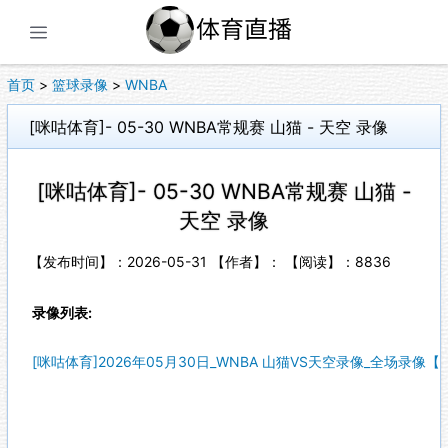
展开菜单
首页
>
篮球录像
>
WNBA
[咪咕体育]- 05-30 WNBA常规赛 山猫 - 天空 录像
[咪咕体育]- 05-30 WNBA常规赛 山猫 -
天空 录像
【发布时间】：2026-05-31 【作者】： 【阅读】：
8836
录像列表:
[咪咕体育]2026年05月30日_WNBA 山猫VS天空录像_全场录像