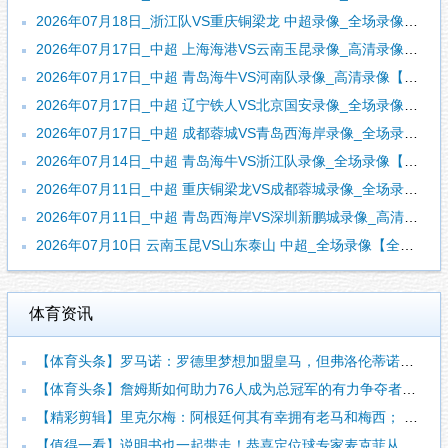
2026年07月18日_浙江队VS重庆铜梁龙 中超录像_全场录像【视频集锦】
2026年07月17日_中超 上海海港VS云南玉昆录像_高清录像【全场回放】
2026年07月17日_中超 青岛海牛VS河南队录像_高清录像【全场回放】
2026年07月17日_中超 辽宁铁人VS北京国安录像_全场录像【全场回放】
2026年07月17日_中超 成都蓉城VS青岛西海岸录像_全场录像【全场回放】
2026年07月14日_中超 青岛海牛VS浙江队录像_全场录像【全场回放】
2026年07月11日_中超 重庆铜梁龙VS成都蓉城录像_全场录像【全场回放】
2026年07月11日_中超 青岛西海岸VS深圳新鹏城录像_高清录像【全场回放】
2026年07月10日 云南玉昆VS山东泰山 中超_全场录像【全场回放】
体育资讯
【体育头条】罗马诺：罗德里梦想加盟皇马，但弗洛伦蒂诺尚未批准
【体育头条】詹姆斯如何助力76人成为总冠军的有力争夺者？组织
【精彩剪辑】里克尔梅：阿根廷何其有幸拥有老马和梅西； 体力充
【值得一看】说明书也一起带走！恭喜定位球专家麦克菲从维拉转投