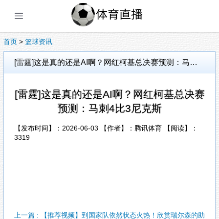
展开菜单
首页
>
篮球资讯
[雷霆]这是真的还是AI啊？网红柯基总决赛预测：马刺4比3尼克斯
[雷霆]这是真的还是AI啊？网红柯基总决赛
预测：马刺4比3尼克斯
【发布时间】：2026-06-03 【作者】：腾讯体育 【阅读】：
3319
上一篇 : 【推荐视频】到国家队依然状态火热！欣赏瑞尔森的助