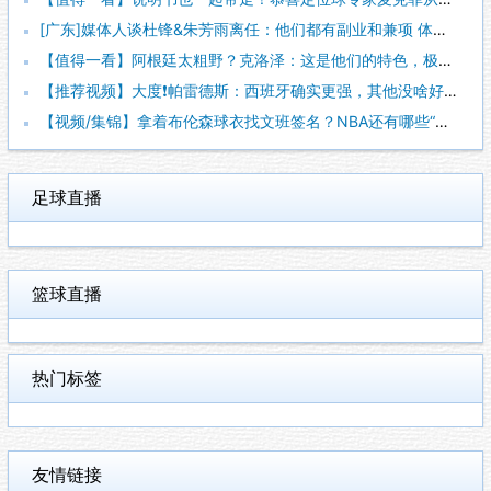
[广东]媒体人谈杜锋&朱芳雨离任：他们都有副业和兼项 体育唯
【值得一看】阿根廷太粗野？克洛泽：这是他们的特色，极其强调对
【推荐视频】大度❗️帕雷德斯：西班牙确实更强，其他没啥好辟谣
【视频/集锦】拿着布伦森球衣找文班签名？NBA还有哪些“贴脸
足球直播
篮球直播
热门标签
友情链接