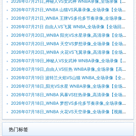
2026年07月21日_神秘人VS女武神 WNBA录像_全场录像【视频集锦】
2026年07月21日_WNBA 山猫VS风暴录像_全场录像【全场回放】
2026年07月21日_WNBA 王牌VS多伦多节奏录像_全场录像【视频集锦】
2026年07月21日 自由人VS飞翼 WNBA_全场录像【全场回放】
2026年07月20日_WNBA 阳光VS水星录像_高清录像【全场回放】
2026年07月20日_WNBA 天空VS梦想录像_全场录像【全场回放】
2026年07月20日_WNBA 火花VS飞翼录像_高清录像【全场回放】
2026年07月19日_神秘人VS女武神 WNBA录像_全场录像【全场回放】
2026年07月19日_自由人VS狂热 WNBA录像_全场录像【高清回放】
2026年07月19日 波特兰火焰VS山猫 WNBA_全场录像【全场回放】
2026年07月18日_阳光VS水星 WNBA录像_全场录像【全场回放】
2026年07月18日_WNBA 风暴VS狂热录像_高清录像【全场回放】
2026年07月18日_WNBA 梦想VS多伦多节奏录像_全场录像【视频集锦】
2026年07月18日_WNBA 火花VS天空录像_全场录像【视频集锦】
热门标签