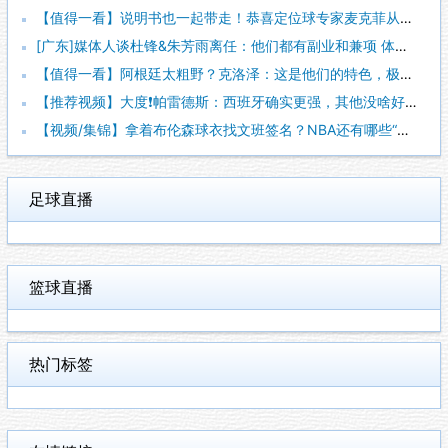
【值得一看】说明书也一起带走！恭喜定位球专家麦克菲从维拉转投
[广东]媒体人谈杜锋&朱芳雨离任：他们都有副业和兼项 体育唯
【值得一看】阿根廷太粗野？克洛泽：这是他们的特色，极其强调对
【推荐视频】大度❗️帕雷德斯：西班牙确实更强，其他没啥好辟谣
【视频/集锦】拿着布伦森球衣找文班签名？NBA还有哪些“贴脸
足球直播
篮球直播
热门标签