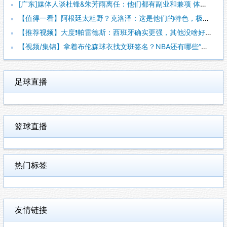
[广东]媒体人谈杜锋&朱芳雨离任：他们都有副业和兼项 体育唯
【值得一看】阿根廷太粗野？克洛泽：这是他们的特色，极其强调对
【推荐视频】大度❗️帕雷德斯：西班牙确实更强，其他没啥好辟谣
【视频/集锦】拿着布伦森球衣找文班签名？NBA还有哪些“贴脸
足球直播
篮球直播
热门标签
友情链接