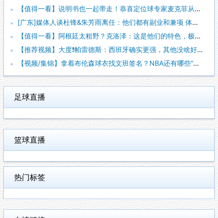
【值得一看】说明书也一起带走！恭喜定位球专家麦克菲从维拉转投
[广东]媒体人谈杜锋&朱芳雨离任：他们都有副业和兼项 体育唯
【值得一看】阿根廷太粗野？克洛泽：这是他们的特色，极其强调对
【推荐视频】大度❗️帕雷德斯：西班牙确实更强，其他没啥好辟谣
【视频/集锦】拿着布伦森球衣找文班签名？NBA还有哪些“贴脸
足球直播
篮球直播
热门标签