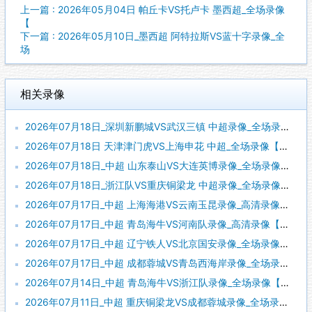
上一篇 : 2026年05月04日 帕丘卡VS托卢卡 墨西超_全场录像
【
下一篇 : 2026年05月10日_墨西超 阿特拉斯VS蓝十字录像_全
场
相关录像
2026年07月18日_深圳新鹏城VS武汉三镇 中超录像_全场录像【全场回放】
2026年07月18日 天津津门虎VS上海申花 中超_全场录像【视频集锦】
2026年07月18日_中超 山东泰山VS大连英博录像_全场录像【视频集锦】
2026年07月18日_浙江队VS重庆铜梁龙 中超录像_全场录像【视频集锦】
2026年07月17日_中超 上海海港VS云南玉昆录像_高清录像【全场回放】
2026年07月17日_中超 青岛海牛VS河南队录像_高清录像【全场回放】
2026年07月17日_中超 辽宁铁人VS北京国安录像_全场录像【全场回放】
2026年07月17日_中超 成都蓉城VS青岛西海岸录像_全场录像【全场回放】
2026年07月14日_中超 青岛海牛VS浙江队录像_全场录像【全场回放】
2026年07月11日_中超 重庆铜梁龙VS成都蓉城录像_全场录像【全场回放】