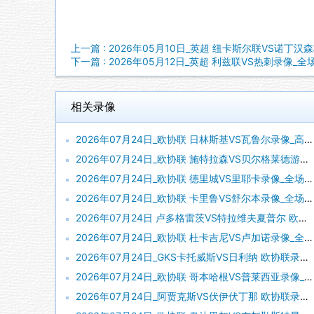
上一篇 : 2026年05月10日_英超 纽卡斯尔联VS诺丁汉
下一篇 : 2026年05月12日_英超 利兹联VS热刺录像_
相关录像
2026年07月24日_欧协联 日林斯基VS瓦鲁尔录像_高清录像【全场回放】
2026年07月24日_欧协联 施特拉森VS贝尔格莱德游击录像_全场录像【视频集锦】
2026年07月24日_欧协联 德里城VS里耶卡录像_全场录像【全场回放】
2026年07月24日_欧协联 卡里鲁VS舒尔本录像_全场录像【全场回放】
2026年07月24日 卢多格雷茨VS特拉维夫夏普尔 欧协联_全场录像【视频集锦】
2026年07月24日_欧协联 杜卡吉尼VS卢加诺录像_全场录像【视频集锦】
2026年07月24日_GKS卡托威斯VS日利纳 欧协联录像_全场录像【高清回放】
2026年07月24日_欧协联 哥本哈根VS普莱西亚录像_全场录像【全场回放】
2026年07月24日_阿贾克斯VS伏伊伏丁那 欧协联录像_全场录像【视频集锦】