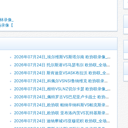
森林录像_
全场录像【
2026年07月24日_埃尔维斯VS斯塔尔南 欧协联录像_高清录像【全场回放】
2026年07月24日 托尔斯港VS马瑟韦尔 欧协联_全场录像【视频集锦】
2026年07月24日 斯肯迪亚VSASK布拉沃 欧协联_全场录像【全场回放】
2026年07月24日_科佩尔VSNSI鲁纳维克 欧协联录像_全场录像【高清回放】
2026年07月24日_根特VSLNZ切尔卡瑟 欧协联录像_全场录像【全场回放】
2026年07月24日_佩特罗古VS巴尼亚卢卡战士 欧协联录像_全场录像【视频集锦】
2026年07月24日_欧协联 帕纳辛纳科斯VS帕克斯录像_全场录像【全场回放】
2026年07月24日_欧协联 亚布洛内茨VS瓦特基斯录像_全场录像【视频集锦】
2026年07月24日 迪纳摩城VS亚穆尼积 欧协联_全场录像【视频集锦】