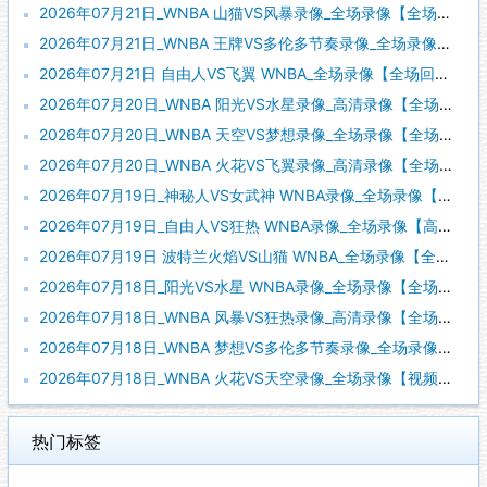
2026年07月21日_WNBA 山猫VS风暴录像_全场录像【全场回放】
2026年07月21日_WNBA 王牌VS多伦多节奏录像_全场录像【视频集锦】
2026年07月21日 自由人VS飞翼 WNBA_全场录像【全场回放】
2026年07月20日_WNBA 阳光VS水星录像_高清录像【全场回放】
2026年07月20日_WNBA 天空VS梦想录像_全场录像【全场回放】
2026年07月20日_WNBA 火花VS飞翼录像_高清录像【全场回放】
2026年07月19日_神秘人VS女武神 WNBA录像_全场录像【全场回放】
2026年07月19日_自由人VS狂热 WNBA录像_全场录像【高清回放】
2026年07月19日 波特兰火焰VS山猫 WNBA_全场录像【全场回放】
2026年07月18日_阳光VS水星 WNBA录像_全场录像【全场回放】
2026年07月18日_WNBA 风暴VS狂热录像_高清录像【全场回放】
2026年07月18日_WNBA 梦想VS多伦多节奏录像_全场录像【视频集锦】
2026年07月18日_WNBA 火花VS天空录像_全场录像【视频集锦】
热门标签