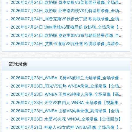
2026年07月24日_欧协联 哥本哈根VS普莱西亚录像_全场录像【全场回放】
2026年07月24日_欧协联 亚布洛内茨VS瓦特基斯录像_全场录像【视频集锦】
2026年07月24日_阿贾克斯VS伏伊伏丁那 欧协联录像_全场录像【视频集锦】
2026年07月24日 迪纳摩城VS亚穆尼积 欧协联_全场录像【视频集锦】
2026年07月24日_欧协联 奥达里加VS布加勒斯特星录像_全场录像【视频集锦】
2026年07月24日_艾斯卡迪斯VS瓦杜兹 欧协联录像_高清录像【全场回放】
篮球录像
2026年07月23日_WNBA 飞翼VS波特兰火焰录像_全场录像【视频集锦】
2026年07月23日_阳光VS狂热 WNBA录像_全场录像【全场回放】
2026年07月23日_WNBA 王牌VS神秘人录像_全场录像【高清回放】
2026年07月23日 天空VS自由人 WNBA_全场录像【视频集锦】
2026年07月23日_WNBA 山猫VS风暴录像_高清录像【全场回放】
2026年07月23日 水星VS火花 WNBA_全场录像【全场回放】
2026年07月21日_神秘人VS女武神 WNBA录像_全场录像【视频集锦】