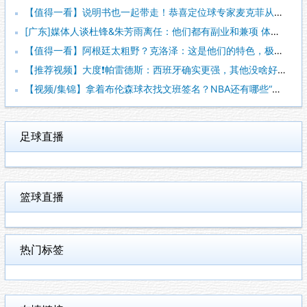
【值得一看】说明书也一起带走！恭喜定位球专家麦克菲从维拉转投
[广东]媒体人谈杜锋&朱芳雨离任：他们都有副业和兼项 体育唯
【值得一看】阿根廷太粗野？克洛泽：这是他们的特色，极其强调对
【推荐视频】大度❗️帕雷德斯：西班牙确实更强，其他没啥好辟谣
【视频/集锦】拿着布伦森球衣找文班签名？NBA还有哪些“贴脸
足球直播
篮球直播
热门标签