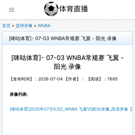
展开菜单
首页
>
篮球录像
>
WNBA
[咪咕体育]- 07-03 WNBA常规赛 飞翼 - 阳光 录像
[咪咕体育]- 07-03 WNBA常规赛 飞翼 -
阳光 录像
【发布时间】：2026-07-04 【作者】： 【阅读】：
7695
录像列表:
[咪咕体育]2026年07月03日_WNBA 飞翼VS阳光录像_高清录像