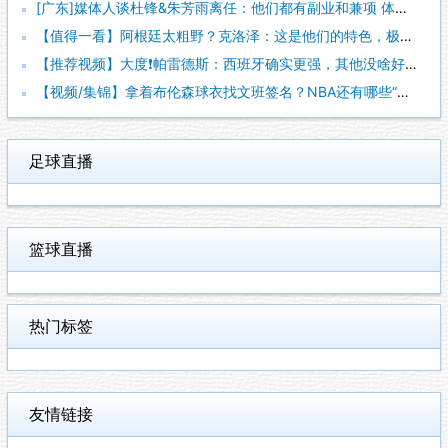
[广东]媒体人谈杜锋&朱芳雨离任：他们都有副业和兼项 体育唯
【值得一看】阿根廷太粗野？克洛泽：这是他们的特色，极其强调对
【推荐视频】大度❗️帕雷德斯：西班牙确实更强，其他没啥好辟谣
【视频/集锦】拿着布伦森球衣找文班签名？NBA还有哪些“贴脸
足球直播
篮球直播
热门标签
友情链接