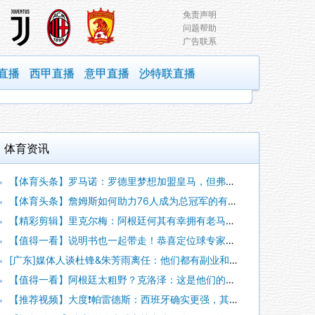
免责声明
问题帮助
广告联系
直播
西甲直播
意甲直播
沙特联直播
体育资讯
【体育头条】罗马诺：罗德里梦想加盟皇马，但弗洛伦蒂诺尚未批准
【体育头条】詹姆斯如何助力76人成为总冠军的有力争夺者？组织
【精彩剪辑】里克尔梅：阿根廷何其有幸拥有老马和梅西； 体力充
【值得一看】说明书也一起带走！恭喜定位球专家麦克菲从维拉转投
[广东]媒体人谈杜锋&朱芳雨离任：他们都有副业和兼项 体育唯
【值得一看】阿根廷太粗野？克洛泽：这是他们的特色，极其强调对
【推荐视频】大度❗️帕雷德斯：西班牙确实更强，其他没啥好辟谣