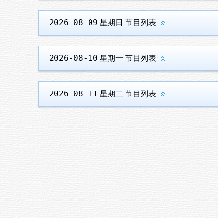
2026-08-09
星期日
节目列表
2026-08-10
星期一
节目列表
2026-08-11
星期二
节目列表