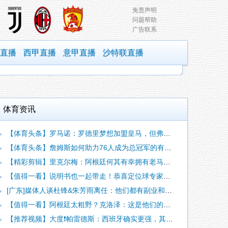
免责声明
问题帮助
广告联系
直播
西甲直播
意甲直播
沙特联直播
体育资讯
【体育头条】罗马诺：罗德里梦想加盟皇马，但弗洛伦蒂诺尚未批准
【体育头条】詹姆斯如何助力76人成为总冠军的有力争夺者？组织
【精彩剪辑】里克尔梅：阿根廷何其有幸拥有老马和梅西； 体力充
【值得一看】说明书也一起带走！恭喜定位球专家麦克菲从维拉转投
[广东]媒体人谈杜锋&朱芳雨离任：他们都有副业和兼项 体育唯
【值得一看】阿根廷太粗野？克洛泽：这是他们的特色，极其强调对
【推荐视频】大度❗️帕雷德斯：西班牙确实更强，其他没啥好辟谣