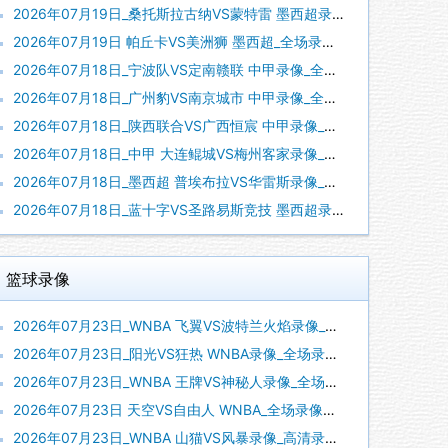
2026年07月19日_桑托斯拉古纳VS蒙特雷 墨西超录像_全场录像【全场回放】
2026年07月19日 帕丘卡VS美洲狮 墨西超_全场录像【全场回放】
2026年07月18日_宁波队VS定南赣联 中甲录像_全场录像【全场回放】
2026年07月18日_广州豹VS南京城市 中甲录像_全场录像【视频集锦】
2026年07月18日_陕西联合VS广西恒宸 中甲录像_全场录像【高清回放】
2026年07月18日_中甲 大连鲲城VS梅州客家录像_全场录像【高清回放】
2026年07月18日_墨西超 普埃布拉VS华雷斯录像_全场录像【视频集锦】
2026年07月18日_蓝十字VS圣路易斯竞技 墨西超录像_全场录像【视频集锦】
篮球录像
2026年07月23日_WNBA 飞翼VS波特兰火焰录像_全场录像【视频集锦】
2026年07月23日_阳光VS狂热 WNBA录像_全场录像【全场回放】
2026年07月23日_WNBA 王牌VS神秘人录像_全场录像【高清回放】
2026年07月23日 天空VS自由人 WNBA_全场录像【视频集锦】
2026年07月23日_WNBA 山猫VS风暴录像_高清录像【全场回放】