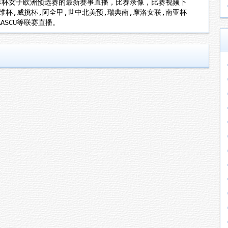
界杯女子欧洲预选赛的最新赛事直播，比赛录像，比赛视频下
巴维杯,威挑杯,阿全甲,世中北美预,瑞典南,摩洛女联,南亚杯
AASCU等联赛直播。