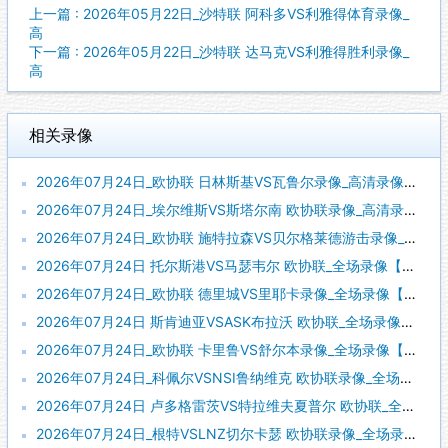
上一篇 : 2026年05月22日_沙特联 阿科多VS利雅得体育录像_
高
下一篇 : 2026年05月22日_沙特联 达马克VS利雅得胜利录像_
高
相关录像
2026年07月24日_欧协联 日林斯基VS瓦鲁尔录像_高清录像【全场回放】
2026年07月24日_埃尔维斯VS斯塔尔南 欧协联录像_高清录像【全场回放】
2026年07月24日_欧协联 施特拉森VS贝尔格莱德游击录像_全场录像【视频集锦】
2026年07月24日 托尔斯港VS马瑟韦尔 欧协联_全场录像【视频集锦】
2026年07月24日_欧协联 德里城VS里耶卡录像_全场录像【全场回放】
2026年07月24日 斯肯迪亚VSASK布拉沃 欧协联_全场录像【全场回放】
2026年07月24日_欧协联 卡里鲁VS舒尔本录像_全场录像【全场回放】
2026年07月24日_科佩尔VSNSI鲁纳维克 欧协联录像_全场录像【高清回放】
2026年07月24日 卢多格雷茨VS特拉维夫夏普尔 欧协联_全场录像【视频集锦】
2026年07月24日_根特VSLNZ切尔卡瑟 欧协联录像_全场录像【全场回放】