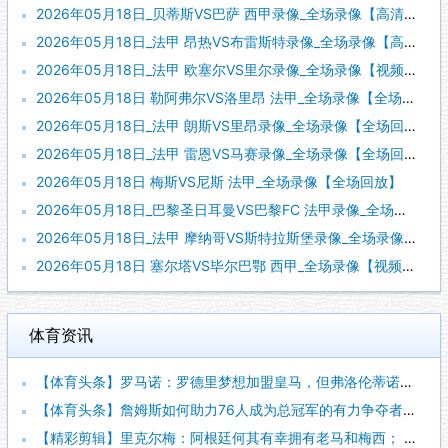
2026年05月18日_贝蒂斯VS巴萨 西甲录像_全场录像【高清回放】
2026年05月18日_法甲 昂热VS布雷斯特录像_全场录像【高清回放】
2026年05月18日_法甲 欧塞尔VS里尔录像_全场录像【视频集锦】
2026年05月18日 勒阿弗尔VS洛里昂 法甲_全场录像【全场回放】
2026年05月18日_法甲 朗斯VS里昂录像_全场录像【全场回放】
2026年05月18日_法甲 雷恩VS马赛录像_全场录像【全场回放】
2026年05月18日 梅斯VS尼斯 法甲_全场录像【全场回放】
2026年05月18日_巴黎圣日耳曼VS巴黎FC 法甲录像_全场录像【全场回放】
2026年05月18日_法甲 摩纳哥VS斯特拉斯堡录像_全场录像【视频集锦】
2026年05月18日 塞尔塔VS毕尔巴鄂 西甲_全场录像【视频集锦】
体育资讯
【体育头条】罗马诺：罗德里梦想加盟皇马，但弗洛伦蒂诺尚未批准
【体育头条】詹姆斯如何助力76人成为总冠军的有力争夺者？组织
【精彩剪辑】里克尔梅：阿根廷何其有幸拥有老马和梅西； 体力充