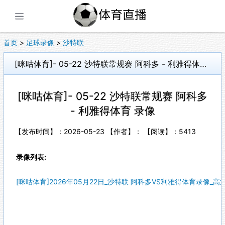
展开菜单
首页
>
足球录像
>
沙特联
[咪咕体育]- 05-22 沙特联常规赛 阿科多 - 利雅得体育 录像
[咪咕体育]- 05-22 沙特联常规赛 阿科多
- 利雅得体育 录像
【发布时间】：2026-05-23 【作者】： 【阅读】：
5413
录像列表:
[咪咕体育]2026年05月22日_沙特联 阿科多VS利雅得体育录像_