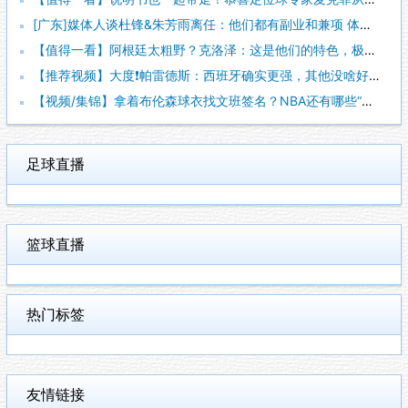
[广东]媒体人谈杜锋&朱芳雨离任：他们都有副业和兼项 体育唯
【值得一看】阿根廷太粗野？克洛泽：这是他们的特色，极其强调对
【推荐视频】大度❗️帕雷德斯：西班牙确实更强，其他没啥好辟谣
【视频/集锦】拿着布伦森球衣找文班签名？NBA还有哪些“贴脸
足球直播
篮球直播
热门标签
友情链接