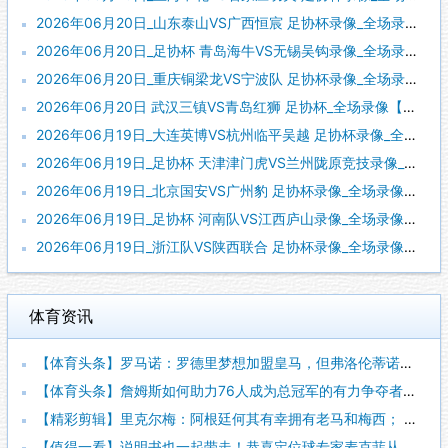
2026年06月20日_山东泰山VS广西恒宸 足协杯录像_全场录像【高清回放】
2026年06月20日_足协杯 青岛海牛VS无锡吴钩录像_全场录像【全场回放】
2026年06月20日_重庆铜梁龙VS宁波队 足协杯录像_全场录像【高清回放】
2026年06月20日 武汉三镇VS青岛红狮 足协杯_全场录像【全场回放】
2026年06月19日_大连英博VS杭州临平吴越 足协杯录像_全场录像【全场回放】
2026年06月19日_足协杯 天津津门虎VS兰州陇原竞技录像_全场录像【视频集锦】
2026年06月19日_北京国安VS广州豹 足协杯录像_全场录像【高清回放】
2026年06月19日_足协杯 河南队VS江西庐山录像_全场录像【高清回放】
2026年06月19日_浙江队VS陕西联合 足协杯录像_全场录像【全场回放】
体育资讯
【体育头条】罗马诺：罗德里梦想加盟皇马，但弗洛伦蒂诺尚未批准
【体育头条】詹姆斯如何助力76人成为总冠军的有力争夺者？组织
【精彩剪辑】里克尔梅：阿根廷何其有幸拥有老马和梅西； 体力充
【值得一看】说明书也一起带走！恭喜定位球专家麦克菲从维拉转投