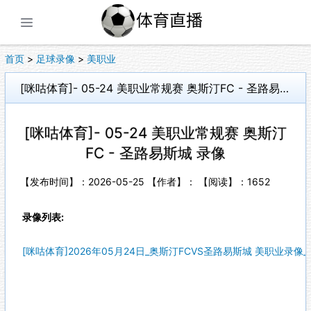
展开菜单
首页
>
足球录像
>
美职业
[咪咕体育]- 05-24 美职业常规赛 奥斯汀FC - 圣路易斯城 录像
[咪咕体育]- 05-24 美职业常规赛 奥斯汀
FC - 圣路易斯城 录像
【发布时间】：2026-05-25 【作者】： 【阅读】：
1652
录像列表:
[咪咕体育]2026年05月24日_奥斯汀FCVS圣路易斯城 美职业录