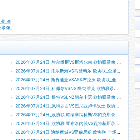
职业_全
业录像_
2026年07月24日_埃尔维斯VS斯塔尔南 欧协联录像_高清录像【全场回放】
2026年07月24日 托尔斯港VS马瑟韦尔 欧协联_全场录像【视频集锦】
2026年07月24日 斯肯迪亚VSASK布拉沃 欧协联_全场录像【全场回放】
2026年07月24日_科佩尔VSNSI鲁纳维克 欧协联录像_全场录像【高清回放】
2026年07月24日_根特VSLNZ切尔卡瑟 欧协联录像_全场录像【全场回放】
2026年07月24日_佩特罗古VS巴尼亚卢卡战士 欧协联录像_全场录像【视频集锦】
2026年07月24日_欧协联 帕纳辛纳科斯VS帕克斯录像_全场录像【全场回放】
2026年07月24日_欧协联 亚布洛内茨VS瓦特基斯录像_全场录像【视频集锦】
2026年07月24日 迪纳摩城VS亚穆尼积 欧协联_全场录像【视频集锦】