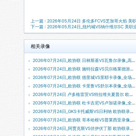
上一篇 : 2026年05月24日 多伦多FCVS芝加哥火焰 美
下一篇 : 2026年05月24日_纽约城VS纳什维尔SC 美职
相关录像
2026年07月24日_欧协联 日林斯基VS瓦鲁尔录像_高清录像【全场回放】
2026年07月24日_欧协联 施特拉森VS贝尔格莱德游击录像_全场录像【视频集锦】
2026年07月24日_欧协联 德里城VS里耶卡录像_全场录像【全场回放】
2026年07月24日_欧协联 卡里鲁VS舒尔本录像_全场录像【全场回放】
2026年07月24日 卢多格雷茨VS特拉维夫夏普尔 欧协联_全场录像【视频集锦】
2026年07月24日_欧协联 杜卡吉尼VS卢加诺录像_全场录像【视频集锦】
2026年07月24日_GKS卡托威斯VS日利纳 欧协联录像_全场录像【高清回放】
2026年07月24日_欧协联 哥本哈根VS普莱西亚录像_全场录像【全场回放】
2026年07月24日_阿贾克斯VS伏伊伏丁那 欧协联录像_全场录像【视频集锦】