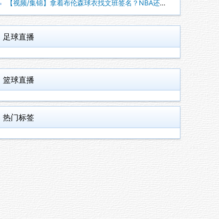
【视频/集锦】拿着布伦森球衣找文班签名？NBA还有哪些“贴脸
足球直播
篮球直播
热门标签