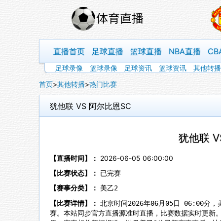
直播首页
足球直播
篮球直播
NBA直播
CB
足球录像
篮球录像
足球资讯
篮球资讯
其他转播
首页
>
其他转播
>
热门比赛
犹他联 VS 阿尔比恩SC
犹他联 V
【直播时间】：
2026-06-05 06:00:00
【比赛状态】：
已完赛
【赛事分类】：
美乙2
【比赛详情】：
北京时间2026年06月05日 06:00
赛。本站同步官方直播源准时直播，比赛数据实时更新