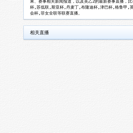
果、赛事相关新闻报道，以及美乙2的最新赛事直播，
杯,苏低联,斯亚杯,丹麦丁,布隆迪杯,津巴杯,格鲁甲,英
会杯,菲女全联等联赛直播。
相关直播