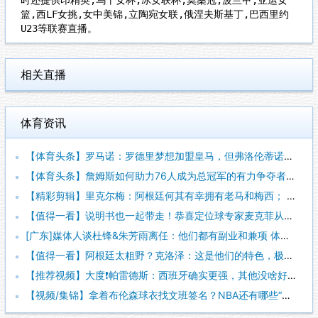
篮,西LF女挑,女中美锦,立陶宛女联,俄涅夫斯基丁,巴西里约
U23等联赛直播。
相关直播
体育资讯
【体育头条】罗马诺：罗德里梦想加盟皇马，但弗洛伦蒂诺尚未批准
【体育头条】詹姆斯如何助力76人成为总冠军的有力争夺者？组织
【精彩剪辑】里克尔梅：阿根廷何其有幸拥有老马和梅西； 体力充
【值得一看】说明书也一起带走！恭喜定位球专家麦克菲从维拉转投
[广东]媒体人谈杜锋&朱芳雨离任：他们都有副业和兼项 体育唯
【值得一看】阿根廷太粗野？克洛泽：这是他们的特色，极其强调对
【推荐视频】大度❗️帕雷德斯：西班牙确实更强，其他没啥好辟谣
【视频/集锦】拿着布伦森球衣找文班签名？NBA还有哪些“贴脸