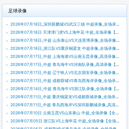
足球录像
2026年07月18日_深圳新鹏城VS武汉三镇 中超录像_全场录像【全场回放】
2026年07月18日 天津津门虎VS上海申花 中超_全场录像【视频集锦】
2026年07月18日_中超 山东泰山VS大连英博录像_全场录像【视频集锦】
2026年07月18日_浙江队VS重庆铜梁龙 中超录像_全场录像【视频集锦】
2026年07月17日_中超 上海海港VS云南玉昆录像_高清录像【全场回放】
2026年07月17日_中超 青岛海牛VS河南队录像_高清录像【全场回放】
2026年07月17日_中超 辽宁铁人VS北京国安录像_全场录像【全场回放】
2026年07月17日_中超 成都蓉城VS青岛西海岸录像_全场录像【全场回放】
2026年07月14日_中超 青岛海牛VS浙江队录像_全场录像【全场回放】
2026年07月11日_中超 重庆铜梁龙VS成都蓉城录像_全场录像【全场回放】
2026年07月11日_中超 青岛西海岸VS深圳新鹏城录像_高清录像【全场回放】
2026年07月10日 云南玉昆VS山东泰山 中超_全场录像【全场回放】
2026年07月05日 浙江队VS上海申花 中超_全场录像【全场回放】
2026年07月05日_成都蓉城VS青岛海牛 中超录像_全场录像【视频集锦】