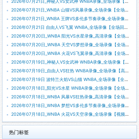
2026年07月21日_神秘人VS女武神 WNBA录像_全场录像【视频集锦】
2026年07月21日_WNBA 山猫VS风暴录像_全场录像【全场回放】
2026年07月21日_WNBA 王牌VS多伦多节奏录像_全场录像【视频集锦】
2026年07月21日 自由人VS飞翼 WNBA_全场录像【全场回放】
2026年07月20日_WNBA 阳光VS水星录像_高清录像【全场回放】
2026年07月20日_WNBA 天空VS梦想录像_全场录像【全场回放】
2026年07月20日_WNBA 火花VS飞翼录像_高清录像【全场回放】
2026年07月19日_神秘人VS女武神 WNBA录像_全场录像【全场回放】
2026年07月19日_自由人VS狂热 WNBA录像_全场录像【高清回放】
2026年07月19日 波特兰火焰VS山猫 WNBA_全场录像【全场回放】
2026年07月18日_阳光VS水星 WNBA录像_全场录像【全场回放】
2026年07月18日_WNBA 风暴VS狂热录像_高清录像【全场回放】
2026年07月18日_WNBA 梦想VS多伦多节奏录像_全场录像【视频集锦】
2026年07月18日_WNBA 火花VS天空录像_全场录像【视频集锦】
热门标签