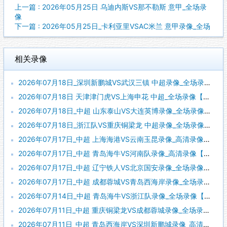
上一篇 : 2026年05月25日 乌迪内斯VS那不勒斯 意甲_全场录
像
下一篇 : 2026年05月25日_卡利亚里VSAC米兰 意甲录像_全场
相关录像
2026年07月18日_深圳新鹏城VS武汉三镇 中超录像_全场录像【全场回放】
2026年07月18日 天津津门虎VS上海申花 中超_全场录像【视频集锦】
2026年07月18日_中超 山东泰山VS大连英博录像_全场录像【视频集锦】
2026年07月18日_浙江队VS重庆铜梁龙 中超录像_全场录像【视频集锦】
2026年07月17日_中超 上海海港VS云南玉昆录像_高清录像【全场回放】
2026年07月17日_中超 青岛海牛VS河南队录像_高清录像【全场回放】
2026年07月17日_中超 辽宁铁人VS北京国安录像_全场录像【全场回放】
2026年07月17日_中超 成都蓉城VS青岛西海岸录像_全场录像【全场回放】
2026年07月14日_中超 青岛海牛VS浙江队录像_全场录像【全场回放】
2026年07月11日_中超 重庆铜梁龙VS成都蓉城录像_全场录像【全场回放】
2026年07月11日_中超 青岛西海岸VS深圳新鹏城录像_高清录像【全场回放】