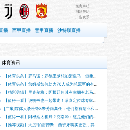
免责声明
问题帮助
广告联系
直播
西甲直播
意甲直播
沙特联直播
体育资讯
【体育头条】罗马诺：罗德里梦想加盟皇马，但弗洛伦蒂诺尚未批准
【体育头条】詹姆斯如何助力76人成为总冠军的有力争夺者？组织
【精彩剪辑】里克尔梅：阿根廷何其有幸拥有老马和梅西； 体力充
【值得一看】说明书也一起带走！恭喜定位球专家麦克菲从维拉转投
[广东]媒体人谈杜锋&朱芳雨离任：他们都有副业和兼项 体育唯
【值得一看】阿根廷太粗野？克洛泽：这是他们的特色，极其强调对
【推荐视频】大度❗️帕雷德斯：西班牙确实更强，其他没啥好辟谣