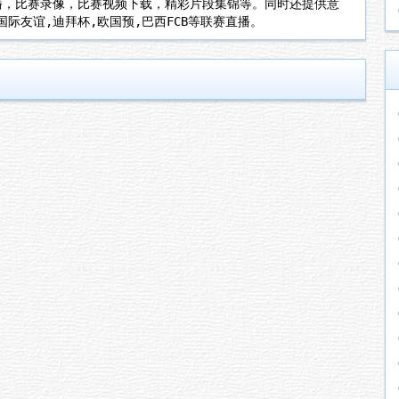
播，比赛录像，比赛视频下载，精彩片段集锦等。同时还提供意
国际友谊,迪拜杯,欧国预,巴西FCB等联赛直播。