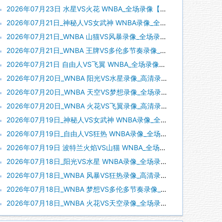
2026年07月23日 水星VS火花 WNBA_全场录像【全场回放】
2026年07月21日_神秘人VS女武神 WNBA录像_全场录像【视频集锦】
2026年07月21日_WNBA 山猫VS风暴录像_全场录像【全场回放】
2026年07月21日_WNBA 王牌VS多伦多节奏录像_全场录像【视频集锦】
2026年07月21日 自由人VS飞翼 WNBA_全场录像【全场回放】
2026年07月20日_WNBA 阳光VS水星录像_高清录像【全场回放】
2026年07月20日_WNBA 天空VS梦想录像_全场录像【全场回放】
2026年07月20日_WNBA 火花VS飞翼录像_高清录像【全场回放】
2026年07月19日_神秘人VS女武神 WNBA录像_全场录像【全场回放】
2026年07月19日_自由人VS狂热 WNBA录像_全场录像【高清回放】
2026年07月19日 波特兰火焰VS山猫 WNBA_全场录像【全场回放】
2026年07月18日_阳光VS水星 WNBA录像_全场录像【全场回放】
2026年07月18日_WNBA 风暴VS狂热录像_高清录像【全场回放】
2026年07月18日_WNBA 梦想VS多伦多节奏录像_全场录像【视频集锦】
2026年07月18日_WNBA 火花VS天空录像_全场录像【视频集锦】