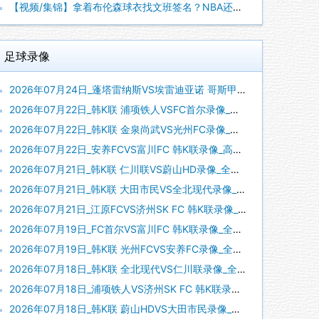
【视频/集锦】拿着布伦森球衣找文班签名？NBA还有哪些“贴脸
足球录像
2026年07月24日_蓬塔雷纳斯VS埃雷迪亚诺 哥斯甲录像_全场录像【视频集锦】
2026年07月22日_韩K联 浦项铁人VSFC首尔录像_全场录像【高清回放】
2026年07月22日_韩K联 金泉尚武VS光州FC录像_全场录像【全场回放】
2026年07月22日_安养FCVS富川FC 韩K联录像_高清录像【全场回放】
2026年07月21日_韩K联 仁川联VS蔚山HD录像_全场录像【全场回放】
2026年07月21日_韩K联 大田市民VS全北现代录像_全场录像【视频集锦】
2026年07月21日_江原FCVS济州SK FC 韩K联录像_全场录像【高清回放】
2026年07月19日_FC首尔VS富川FC 韩K联录像_全场录像【视频集锦】
2026年07月19日_韩K联 光州FCVS安养FC录像_全场录像【高清回放】
2026年07月18日_韩K联 全北现代VS仁川联录像_全场录像【高清回放】
2026年07月18日_浦项铁人VS济州SK FC 韩K联录像_全场录像【高清回放】
2026年07月18日_韩K联 蔚山HDVS大田市民录像_全场录像【全场回放】