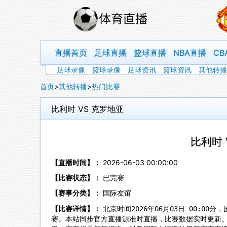
直播首页
足球直播
篮球直播
NBA直播
CB
足球录像
篮球录像
足球资讯
篮球资讯
其他转播
首页
>
其他转播
>
热门比赛
比利时 VS 克罗地亚
比利时 
【直播时间】：
2026-06-03 00:00:00
【比赛状态】：
已完赛
【赛事分类】：
国际友谊
【比赛详情】：
北京时间2026年06月03日 00:0
赛。本站同步官方直播源准时直播，比赛数据实时更新