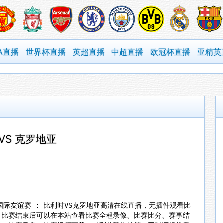
A直播
世界杯直播
英超直播
中超直播
欧冠杯直播
亚精英
VS 克罗地亚
0分，国际友谊赛 : 比利时VS克罗地亚高清在线直播，无插件观看比
。比赛结束后可以在本站查看比赛全程录像、比赛比分、赛事结