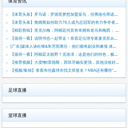
体育资讯
【体育头条】罗马诺：罗德里梦想加盟皇马，但弗洛伦蒂诺尚未批准
【体育头条】詹姆斯如何助力76人成为总冠军的有力争夺者？组织
【精彩剪辑】里克尔梅：阿根廷何其有幸拥有老马和梅西； 体力充
【值得一看】说明书也一起带走！恭喜定位球专家麦克菲从维拉转投
[广东]媒体人谈杜锋&朱芳雨离任：他们都有副业和兼项 体育唯
【值得一看】阿根廷太粗野？克洛泽：这是他们的特色，极其强调对
【推荐视频】大度❗️帕雷德斯：西班牙确实更强，其他没啥好辟谣
【视频/集锦】拿着布伦森球衣找文班签名？NBA还有哪些“贴脸
足球直播
篮球直播