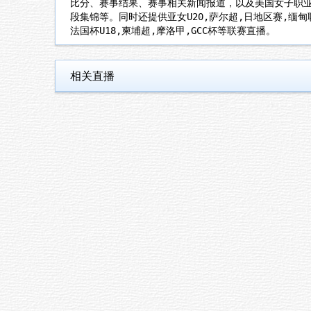
比分、赛事结果、赛事相关新闻报道，以及美国女子职
段集锦等。同时还提供亚女U20,萨尔超,日地区赛,缅甸联
法国杯U18,柬埔超,摩洛甲,GCC杯等联赛直播。
相关直播