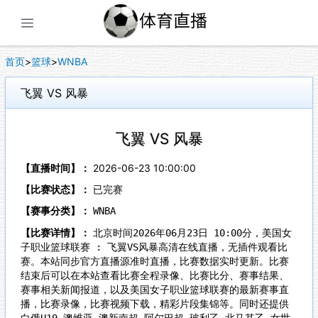
展开菜单
首页
>
篮球
>
WNBA
飞翼 VS 风暴
飞翼 VS 风暴
【直播时间】：
2026-06-23 10:00:00
【比赛状态】：
已完赛
【赛事分类】：
WNBA
【比赛详情】：
北京时间2026年06月23日 10:00分，美国女
子职业篮球联赛 : 飞翼VS风暴高清在线直播，无插件观看比
赛。本站同步官方直播源准时直播，比赛数据实时更新。比赛
结束后可以在本站查看比赛全程录像、比赛比分、赛事结果、
赛事相关新闻报道，以及美国女子职业篮球联赛的最新赛事直
播，比赛录像，比赛视频下载，精彩片段集锦等。同时还提供
白俄U19,澳维亚,澳新南超,阿尔巴超,玻利乙,北马其乙,女世