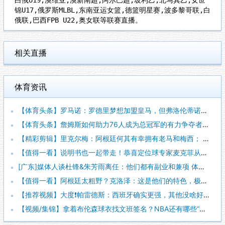
锦U17,俄罗斯MLBL,东南亚运女篮,德篮明星赛,波多黎哥联,白
俄联,巴西FPB U22,奥女联等联赛直播。
相关直播
体育资讯
【体育头条】罗马诺：罗德里梦想加盟皇马，但弗洛伦蒂诺尚未批准
【体育头条】詹姆斯如何助力76人成为总冠军的有力争夺者？组织
【精彩剪辑】里克尔梅：阿根廷何其有幸拥有老马和梅西； 体力充
【值得一看】说明书也一起带走！恭喜定位球专家麦克菲从维拉转投
[广东]媒体人谈杜锋&朱芳雨离任：他们都有副业和兼项 体育唯
【值得一看】阿根廷太粗野？克洛泽：这是他们的特色，极其强调对
【推荐视频】大度❗️帕雷德斯：西班牙确实更强，其他没啥好辟谣
【视频/集锦】拿着布伦森球衣找文班签名？NBA还有哪些“贴脸