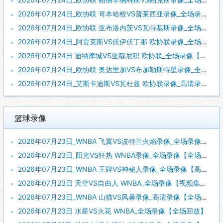
2026年07月24日_欧协联 哥本哈根VS普莱西亚录像_全场录像【全场回放】
2026年07月24日_欧协联 亚布洛内茨VS瓦特基斯录像_全场录像【视频集锦】
2026年07月24日_阿贾克斯VS伏伊伏丁那 欧协联录像_全场录像【视频集锦】
2026年07月24日 迪纳摩城VS亚穆尼积 欧协联_全场录像【视频集锦】
2026年07月24日_欧协联 奥达里加VS布加勒斯特星录像_全场录像【视频集锦】
2026年07月24日_艾斯卡迪斯VS瓦杜兹 欧协联录像_高清录像【全场回放】
篮球录像
2026年07月23日_WNBA 飞翼VS波特兰火焰录像_全场录像【视频集锦】
2026年07月23日_阳光VS狂热 WNBA录像_全场录像【全场回放】
2026年07月23日_WNBA 王牌VS神秘人录像_全场录像【高清回放】
2026年07月23日 天空VS自由人 WNBA_全场录像【视频集锦】
2026年07月23日_WNBA 山猫VS风暴录像_高清录像【全场回放】
2026年07月23日 水星VS火花 WNBA_全场录像【全场回放】