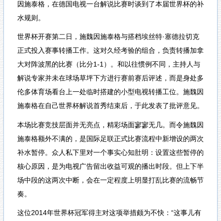
因施泰格，在德国电视一台解说比赛时谈到了本届世界杯的补
水规则。
世界杯开赛第二日，施魏因施泰格与搭档埃丝特·塞德拉切克
正式投入赛事转播工作。这对久经考验的组合，负责转播加拿
大对阵波黑的比赛（比分1-1）。和以往惯例不同，主持人与
解说专家并未在球场草坪下方进行赛前赛后评述，而是身处多
伦多体育场看台上一处临时搭建的小型电视转播工位。施魏因
施泰格在自己世界杯解说首秀结束后，于此发表了批评意见。
本场比赛竞技层面并无亮点，精彩场面寥寥无几。而令施魏因
施泰格额外不满的，是国际足联正式比赛流程中新增设的两次
补水暂停。众人私下里对一个事实心知肚明：设置这些暂停的
核心原因，是为电视广告留出收益可观的播出时段。但上下半
场中段的这两次中断，会在一定程度上明显打乱比赛的流畅节
奏。
这位2014年世界杯冠军得主对这项举措颇为不快：“这事儿有