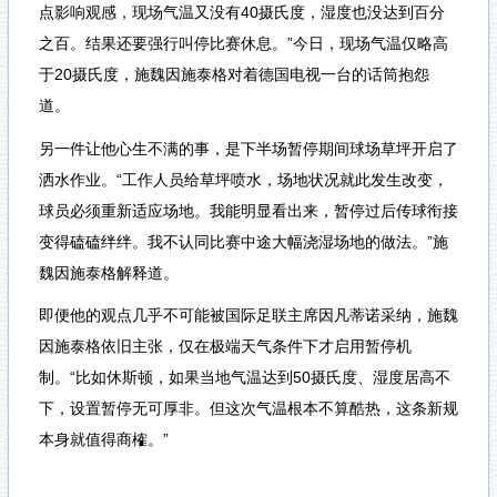
点影响观感，现场气温又没有40摄氏度，湿度也没达到百分
之百。结果还要强行叫停比赛休息。”今日，现场气温仅略高
于20摄氏度，施魏因施泰格对着德国电视一台的话筒抱怨
道。
另一件让他心生不满的事，是下半场暂停期间球场草坪开启了
洒水作业。“工作人员给草坪喷水，场地状况就此发生改变，
球员必须重新适应场地。我能明显看出来，暂停过后传球衔接
变得磕磕绊绊。我不认同比赛中途大幅浇湿场地的做法。”施
魏因施泰格解释道。
即便他的观点几乎不可能被国际足联主席因凡蒂诺采纳，施魏
因施泰格依旧主张，仅在极端天气条件下才启用暂停机
制。“比如休斯顿，如果当地气温达到50摄氏度、湿度居高不
下，设置暂停无可厚非。但这次气温根本不算酷热，这条新规
本身就值得商榷。”