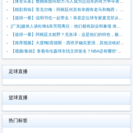
【体育头条】詹姆斯如何助力76人成为总冠军的有力争夺者？组织
【精彩剪辑】里克尔梅：阿根廷何其有幸拥有老马和梅西； 体力充
【值得一看】说明书也一起带走！恭喜定位球专家麦克菲从维拉转投
[广东]媒体人谈杜锋&朱芳雨离任：他们都有副业和兼项 体育唯
【值得一看】阿根廷太粗野？克洛泽：这是他们的特色，极其强调对
【推荐视频】大度❗️帕雷德斯：西班牙确实更强，其他没啥好辟谣
【视频/集锦】拿着布伦森球衣找文班签名？NBA还有哪些“贴脸
足球直播
篮球直播
热门标签