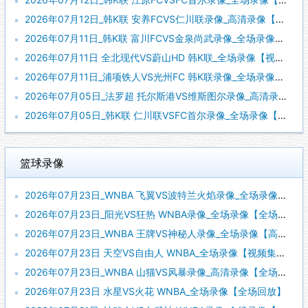
2026年07月12日_韩K联 安养FCVS仁川联录像_高清录像【全场回放】
2026年07月11日_韩K联 富川FCVS金泉尚武录像_全场录像【视频集锦】
2026年07月11日 全北现代VS蔚山HD 韩K联_全场录像【视频集锦】
2026年07月11日_浦项铁人VS光州FC 韩K联录像_全场录像【高清回放】
2026年07月05日_法罗超 托尔斯港VS维斯图尔录像_高清录像【全场回放】
2026年07月05日_韩K联 仁川联VSFC首尔录像_全场录像【全场回放】
篮球录像
2026年07月23日_WNBA 飞翼VS波特兰火焰录像_全场录像【视频集锦】
2026年07月23日_阳光VS狂热 WNBA录像_全场录像【全场回放】
2026年07月23日_WNBA 王牌VS神秘人录像_全场录像【高清回放】
2026年07月23日 天空VS自由人 WNBA_全场录像【视频集锦】
2026年07月23日_WNBA 山猫VS风暴录像_高清录像【全场回放】
2026年07月23日 水星VS火花 WNBA_全场录像【全场回放】