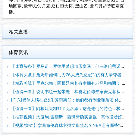
地区赛,欧青U19,丹麦U21,恒大杯,黑山乙,北马其超等联赛直
播。
相关直播
体育资讯
【体育头条】罗马诺：罗德里梦想加盟皇马，但弗洛伦蒂诺尚未批准
【体育头条】詹姆斯如何助力76人成为总冠军的有力争夺者？组织
【精彩剪辑】里克尔梅：阿根廷何其有幸拥有老马和梅西； 体力充
【值得一看】说明书也一起带走！恭喜定位球专家麦克菲从维拉转投
[广东]媒体人谈杜锋&朱芳雨离任：他们都有副业和兼项 体育唯
【值得一看】阿根廷太粗野？克洛泽：这是他们的特色，极其强调对
【推荐视频】大度❗️帕雷德斯：西班牙确实更强，其他没啥好辟谣
【视频/集锦】拿着布伦森球衣找文班签名？NBA还有哪些“贴脸