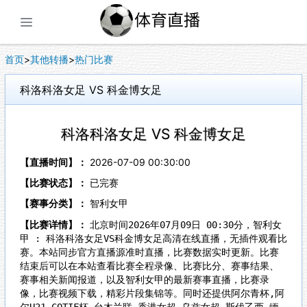
展开菜单
首页
>
其他转播
>
热门比赛
科洛科洛女足 VS 科金博女足
科洛科洛女足 VS 科金博女足
【直播时间】：
2026-07-09 00:30:00
【比赛状态】：
已完赛
【赛事分类】：
智利女甲
【比赛详情】：
北京时间2026年07月09日 00:30分，智利女
甲 : 科洛科洛女足VS科金博女足高清在线直播，无插件观看比
赛。本站同步官方直播源准时直播，比赛数据实时更新。比赛
结束后可以在本站查看比赛全程录像、比赛比分、赛事结果、
赛事相关新闻报道，以及智利女甲的最新赛事直播，比赛录
像，比赛视频下载，精彩片段集锦等。同时还提供阿尔青杯,阿
尔U21,COTIF杯,台木兰联,香港女超,乌兹女超,斯伐乙西,缅