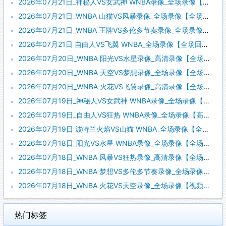
2026年07月21日_神秘人VS女武神 WNBA录像_全场录像【视频集锦】
2026年07月21日_WNBA 山猫VS风暴录像_全场录像【全场回放】
2026年07月21日_WNBA 王牌VS多伦多节奏录像_全场录像【视频集锦】
2026年07月21日 自由人VS飞翼 WNBA_全场录像【全场回放】
2026年07月20日_WNBA 阳光VS水星录像_高清录像【全场回放】
2026年07月20日_WNBA 天空VS梦想录像_全场录像【全场回放】
2026年07月20日_WNBA 火花VS飞翼录像_高清录像【全场回放】
2026年07月19日_神秘人VS女武神 WNBA录像_全场录像【全场回放】
2026年07月19日_自由人VS狂热 WNBA录像_全场录像【高清回放】
2026年07月19日 波特兰火焰VS山猫 WNBA_全场录像【全场回放】
2026年07月18日_阳光VS水星 WNBA录像_全场录像【全场回放】
2026年07月18日_WNBA 风暴VS狂热录像_高清录像【全场回放】
2026年07月18日_WNBA 梦想VS多伦多节奏录像_全场录像【视频集锦】
2026年07月18日_WNBA 火花VS天空录像_全场录像【视频集锦】
热门标签