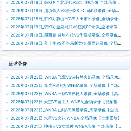
2026年07月18日_韩K联 全北现代VS仁川联录像_全场录像【高清回放】
2026年07月18日_浦项铁人VS济州SK FC 韩K联录像_全场录像【高清回放】
2026年07月18日_韩K联 蔚山HDVS大田市民录像_全场录像【全场回放】
2026年07月18日_韩K联 金泉尚武VS江原FC录像_全场录像【高清回放】
2026年07月18日_墨西超 普埃布拉VS华雷斯录像_全场录像【视频集锦】
2026年07月18日_蓝十字VS圣路易斯竞技 墨西超录像_全场录像【视频集锦】
篮球录像
2026年07月23日_WNBA 飞翼VS波特兰火焰录像_全场录像【视频集锦】
2026年07月23日_阳光VS狂热 WNBA录像_全场录像【全场回放】
2026年07月23日_WNBA 王牌VS神秘人录像_全场录像【高清回放】
2026年07月23日 天空VS自由人 WNBA_全场录像【视频集锦】
2026年07月23日_WNBA 山猫VS风暴录像_高清录像【全场回放】
2026年07月23日 水星VS火花 WNBA_全场录像【全场回放】
2026年07月21日_神秘人VS女武神 WNBA录像_全场录像【视频集锦】