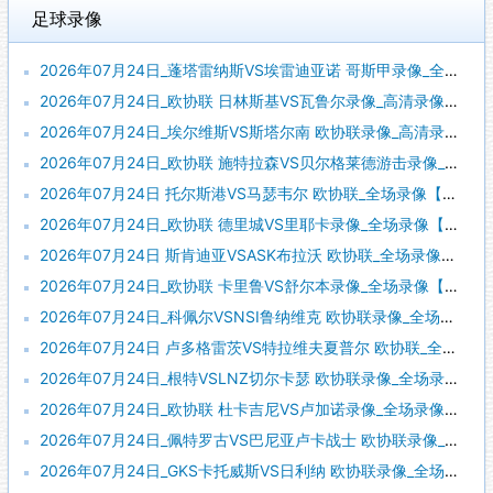
足球录像
2026年07月24日_蓬塔雷纳斯VS埃雷迪亚诺 哥斯甲录像_全场录像【视频集锦】
2026年07月24日_欧协联 日林斯基VS瓦鲁尔录像_高清录像【全场回放】
2026年07月24日_埃尔维斯VS斯塔尔南 欧协联录像_高清录像【全场回放】
2026年07月24日_欧协联 施特拉森VS贝尔格莱德游击录像_全场录像【视频集锦】
2026年07月24日 托尔斯港VS马瑟韦尔 欧协联_全场录像【视频集锦】
2026年07月24日_欧协联 德里城VS里耶卡录像_全场录像【全场回放】
2026年07月24日 斯肯迪亚VSASK布拉沃 欧协联_全场录像【全场回放】
2026年07月24日_欧协联 卡里鲁VS舒尔本录像_全场录像【全场回放】
2026年07月24日_科佩尔VSNSI鲁纳维克 欧协联录像_全场录像【高清回放】
2026年07月24日 卢多格雷茨VS特拉维夫夏普尔 欧协联_全场录像【视频集锦】
2026年07月24日_根特VSLNZ切尔卡瑟 欧协联录像_全场录像【全场回放】
2026年07月24日_欧协联 杜卡吉尼VS卢加诺录像_全场录像【视频集锦】
2026年07月24日_佩特罗古VS巴尼亚卢卡战士 欧协联录像_全场录像【视频集锦】
2026年07月24日_GKS卡托威斯VS日利纳 欧协联录像_全场录像【高清回放】