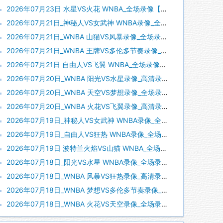
2026年07月23日 水星VS火花 WNBA_全场录像【全场回放】
2026年07月21日_神秘人VS女武神 WNBA录像_全场录像【视频集锦】
2026年07月21日_WNBA 山猫VS风暴录像_全场录像【全场回放】
2026年07月21日_WNBA 王牌VS多伦多节奏录像_全场录像【视频集锦】
2026年07月21日 自由人VS飞翼 WNBA_全场录像【全场回放】
2026年07月20日_WNBA 阳光VS水星录像_高清录像【全场回放】
2026年07月20日_WNBA 天空VS梦想录像_全场录像【全场回放】
2026年07月20日_WNBA 火花VS飞翼录像_高清录像【全场回放】
2026年07月19日_神秘人VS女武神 WNBA录像_全场录像【全场回放】
2026年07月19日_自由人VS狂热 WNBA录像_全场录像【高清回放】
2026年07月19日 波特兰火焰VS山猫 WNBA_全场录像【全场回放】
2026年07月18日_阳光VS水星 WNBA录像_全场录像【全场回放】
2026年07月18日_WNBA 风暴VS狂热录像_高清录像【全场回放】
2026年07月18日_WNBA 梦想VS多伦多节奏录像_全场录像【视频集锦】
2026年07月18日_WNBA 火花VS天空录像_全场录像【视频集锦】