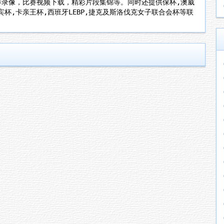
赛录像，比赛视频下载，精彩片段集锦等。同时还提供保杯,澳威
宾杯,卡亲王杯,西班牙LEBP,捷克及斯洛伐克女子联合会杯等联