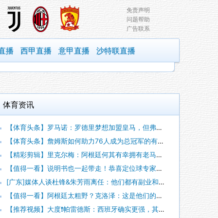
免责声明
问题帮助
广告联系
直播
西甲直播
意甲直播
沙特联直播
体育资讯
【体育头条】罗马诺：罗德里梦想加盟皇马，但弗洛伦蒂诺尚未批准
【体育头条】詹姆斯如何助力76人成为总冠军的有力争夺者？组织
【精彩剪辑】里克尔梅：阿根廷何其有幸拥有老马和梅西； 体力充
【值得一看】说明书也一起带走！恭喜定位球专家麦克菲从维拉转投
[广东]媒体人谈杜锋&朱芳雨离任：他们都有副业和兼项 体育唯
【值得一看】阿根廷太粗野？克洛泽：这是他们的特色，极其强调对
【推荐视频】大度❗️帕雷德斯：西班牙确实更强，其他没啥好辟谣