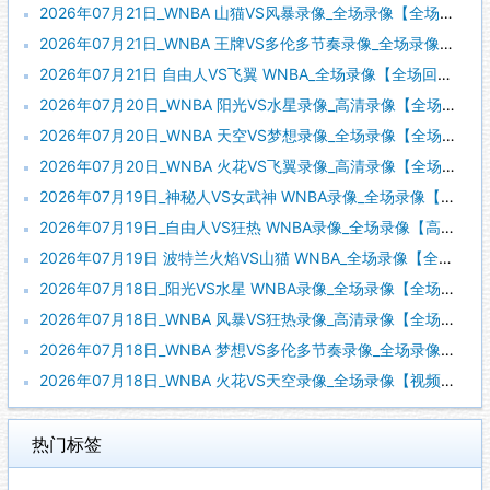
2026年07月21日_WNBA 山猫VS风暴录像_全场录像【全场回放】
2026年07月21日_WNBA 王牌VS多伦多节奏录像_全场录像【视频集锦】
2026年07月21日 自由人VS飞翼 WNBA_全场录像【全场回放】
2026年07月20日_WNBA 阳光VS水星录像_高清录像【全场回放】
2026年07月20日_WNBA 天空VS梦想录像_全场录像【全场回放】
2026年07月20日_WNBA 火花VS飞翼录像_高清录像【全场回放】
2026年07月19日_神秘人VS女武神 WNBA录像_全场录像【全场回放】
2026年07月19日_自由人VS狂热 WNBA录像_全场录像【高清回放】
2026年07月19日 波特兰火焰VS山猫 WNBA_全场录像【全场回放】
2026年07月18日_阳光VS水星 WNBA录像_全场录像【全场回放】
2026年07月18日_WNBA 风暴VS狂热录像_高清录像【全场回放】
2026年07月18日_WNBA 梦想VS多伦多节奏录像_全场录像【视频集锦】
2026年07月18日_WNBA 火花VS天空录像_全场录像【视频集锦】
热门标签