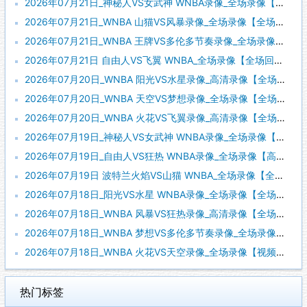
2026年07月21日_神秘人VS女武神 WNBA录像_全场录像【视频集锦】
2026年07月21日_WNBA 山猫VS风暴录像_全场录像【全场回放】
2026年07月21日_WNBA 王牌VS多伦多节奏录像_全场录像【视频集锦】
2026年07月21日 自由人VS飞翼 WNBA_全场录像【全场回放】
2026年07月20日_WNBA 阳光VS水星录像_高清录像【全场回放】
2026年07月20日_WNBA 天空VS梦想录像_全场录像【全场回放】
2026年07月20日_WNBA 火花VS飞翼录像_高清录像【全场回放】
2026年07月19日_神秘人VS女武神 WNBA录像_全场录像【全场回放】
2026年07月19日_自由人VS狂热 WNBA录像_全场录像【高清回放】
2026年07月19日 波特兰火焰VS山猫 WNBA_全场录像【全场回放】
2026年07月18日_阳光VS水星 WNBA录像_全场录像【全场回放】
2026年07月18日_WNBA 风暴VS狂热录像_高清录像【全场回放】
2026年07月18日_WNBA 梦想VS多伦多节奏录像_全场录像【视频集锦】
2026年07月18日_WNBA 火花VS天空录像_全场录像【视频集锦】
热门标签