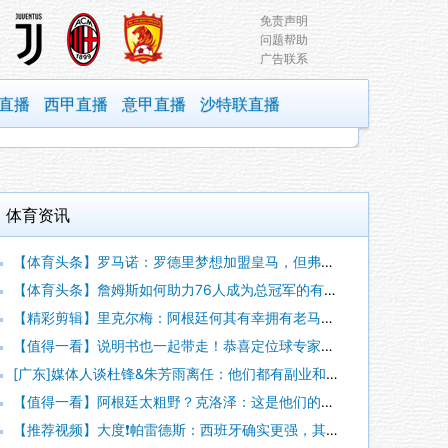
免责声明
问题帮助
广告联系
直播
西甲直播
意甲直播
沙特联直播
体育资讯
【体育头条】罗马诺：罗德里梦想加盟皇马，但弗洛伦蒂诺尚未批准
【体育头条】詹姆斯如何助力76人成为总冠军的有力争夺者？组织
【精彩剪辑】里克尔梅：阿根廷何其有幸拥有老马和梅西； 体力充
【值得一看】说明书也一起带走！恭喜定位球专家麦克菲从维拉转投
[广东]媒体人谈杜锋&朱芳雨离任：他们都有副业和兼项 体育唯
【值得一看】阿根廷太粗野？克洛泽：这是他们的特色，极其强调对
【推荐视频】大度❗️帕雷德斯：西班牙确实更强，其他没啥好辟谣