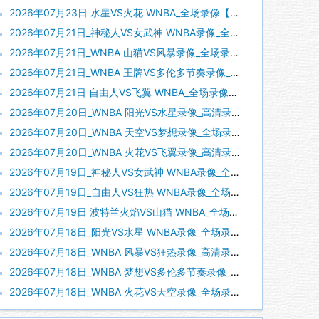
2026年07月23日 水星VS火花 WNBA_全场录像【全场回放】
2026年07月21日_神秘人VS女武神 WNBA录像_全场录像【视频集锦】
2026年07月21日_WNBA 山猫VS风暴录像_全场录像【全场回放】
2026年07月21日_WNBA 王牌VS多伦多节奏录像_全场录像【视频集锦】
2026年07月21日 自由人VS飞翼 WNBA_全场录像【全场回放】
2026年07月20日_WNBA 阳光VS水星录像_高清录像【全场回放】
2026年07月20日_WNBA 天空VS梦想录像_全场录像【全场回放】
2026年07月20日_WNBA 火花VS飞翼录像_高清录像【全场回放】
2026年07月19日_神秘人VS女武神 WNBA录像_全场录像【全场回放】
2026年07月19日_自由人VS狂热 WNBA录像_全场录像【高清回放】
2026年07月19日 波特兰火焰VS山猫 WNBA_全场录像【全场回放】
2026年07月18日_阳光VS水星 WNBA录像_全场录像【全场回放】
2026年07月18日_WNBA 风暴VS狂热录像_高清录像【全场回放】
2026年07月18日_WNBA 梦想VS多伦多节奏录像_全场录像【视频集锦】
2026年07月18日_WNBA 火花VS天空录像_全场录像【视频集锦】