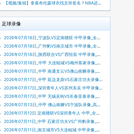
【视频/集锦】拿着布伦森球衣找文班签名？NBA还有哪些“贴脸
足球录像
2026年07月18日_宁波队VS定南赣联 中甲录像_全场录像【全场回放】
2026年07月18日_广州豹VS南京城市 中甲录像_全场录像【视频集锦】
2026年07月18日_陕西联合VS广西恒宸 中甲录像_全场录像【高清回放】
2026年07月18日_中甲 大连鲲城VS梅州客家录像_全场录像【高清回放】
2026年07月17日_中甲 南通支云VS佛山南狮录像_全场录像【全场回放】
2026年07月17日_中甲 延边龙鼎VS石家庄功夫录像_全场录像【全场回放】
2026年07月17日_深圳青年人VS苏州东吴 中甲录像_全场录像【视频集锦】
2026年07月17日_中甲 无锡吴钩VS长春亚泰录像_全场录像【高清回放】
2026年07月13日_中甲 佛山南狮VS宁波队录像_高清录像【全场回放】
2026年07月12日 定南赣联VS深圳青年人 中甲_全场录像【全场回放】
2026年07月11日_中甲 石家庄功夫VS广州豹录像_高清录像【全场回放】
2026年07月11日_南京城市VS大连鲲城 中甲录像_全场录像【视频集锦】