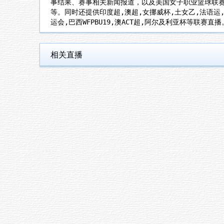
事结果、赛事相关新闻报道，以及美国女子职业篮球联
等。同时还提供印度超,澳超,女挪威杯,土女乙,法语运,科
运会,巴西WFPBU19,澳ACT超,阿尔及利亚杯等联赛直播
相关直播