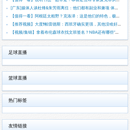
[广东]媒体人谈杜锋&朱芳雨离任：他们都有副业和兼项 体育唯
【值得一看】阿根廷太粗野？克洛泽：这是他们的特色，极其强调对
【推荐视频】大度❗️帕雷德斯：西班牙确实更强，其他没啥好辟谣
【视频/集锦】拿着布伦森球衣找文班签名？NBA还有哪些“贴脸
足球直播
篮球直播
热门标签
友情链接