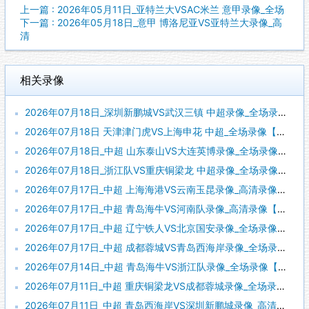
上一篇 : 2026年05月11日_亚特兰大VSAC米兰 意甲录像_全场
下一篇 : 2026年05月18日_意甲 博洛尼亚VS亚特兰大录像_高
清
相关录像
2026年07月18日_深圳新鹏城VS武汉三镇 中超录像_全场录像【全场回放】
2026年07月18日 天津津门虎VS上海申花 中超_全场录像【视频集锦】
2026年07月18日_中超 山东泰山VS大连英博录像_全场录像【视频集锦】
2026年07月18日_浙江队VS重庆铜梁龙 中超录像_全场录像【视频集锦】
2026年07月17日_中超 上海海港VS云南玉昆录像_高清录像【全场回放】
2026年07月17日_中超 青岛海牛VS河南队录像_高清录像【全场回放】
2026年07月17日_中超 辽宁铁人VS北京国安录像_全场录像【全场回放】
2026年07月17日_中超 成都蓉城VS青岛西海岸录像_全场录像【全场回放】
2026年07月14日_中超 青岛海牛VS浙江队录像_全场录像【全场回放】
2026年07月11日_中超 重庆铜梁龙VS成都蓉城录像_全场录像【全场回放】
2026年07月11日_中超 青岛西海岸VS深圳新鹏城录像_高清录像【全场回放】