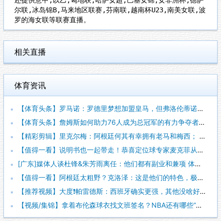
尔联,冰岛锦B,马来地区联赛,芬南联,越南杯U23,南美女联,波
罗的海女联等联赛直播。
相关直播
体育资讯
【体育头条】罗马诺：罗德里梦想加盟皇马，但弗洛伦蒂诺尚未批准
【体育头条】詹姆斯如何助力76人成为总冠军的有力争夺者？组织
【精彩剪辑】里克尔梅：阿根廷何其有幸拥有老马和梅西； 体力充
【值得一看】说明书也一起带走！恭喜定位球专家麦克菲从维拉转投
[广东]媒体人谈杜锋&朱芳雨离任：他们都有副业和兼项 体育唯
【值得一看】阿根廷太粗野？克洛泽：这是他们的特色，极其强调对
【推荐视频】大度❗️帕雷德斯：西班牙确实更强，其他没啥好辟谣
【视频/集锦】拿着布伦森球衣找文班签名？NBA还有哪些“贴脸