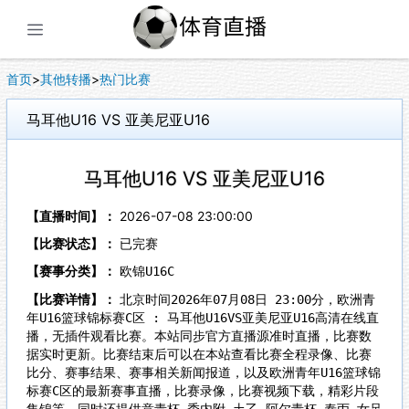
展开菜单
首页
>
其他转播
>
热门比赛
马耳他U16 VS 亚美尼亚U16
马耳他U16 VS 亚美尼亚U16
【直播时间】：
2026-07-08 23:00:00
【比赛状态】：
已完赛
【赛事分类】：
欧锦U16C
【比赛详情】：
北京时间2026年07月08日 23:00分，欧洲青
年U16篮球锦标赛C区 : 马耳他U16VS亚美尼亚U16高清在线直
播，无插件观看比赛。本站同步官方直播源准时直播，比赛数
据实时更新。比赛结束后可以在本站查看比赛全程录像、比赛
比分、赛事结果、赛事相关新闻报道，以及欧洲青年U16篮球锦
标赛C区的最新赛事直播，比赛录像，比赛视频下载，精彩片段
集锦等。同时还提供意青杯,委内附,土乙,阿尔青杯,泰丙,女足