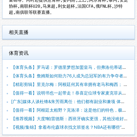
协杯,南联杯U20,马来超,利女超杯,法国CFA,俄FNL杯,沙特
超,南俱联等联赛直播。
相关直播
体育资讯
【体育头条】罗马诺：罗德里梦想加盟皇马，但弗洛伦蒂诺尚未批准
【体育头条】詹姆斯如何助力76人成为总冠军的有力争夺者？组织
【精彩剪辑】里克尔梅：阿根廷何其有幸拥有老马和梅西； 体力充
【值得一看】说明书也一起带走！恭喜定位球专家麦克菲从维拉转投
[广东]媒体人谈杜锋&朱芳雨离任：他们都有副业和兼项 体育唯
【值得一看】阿根廷太粗野？克洛泽：这是他们的特色，极其强调对
【推荐视频】大度❗️帕雷德斯：西班牙确实更强，其他没啥好辟谣
【视频/集锦】拿着布伦森球衣找文班签名？NBA还有哪些“贴脸