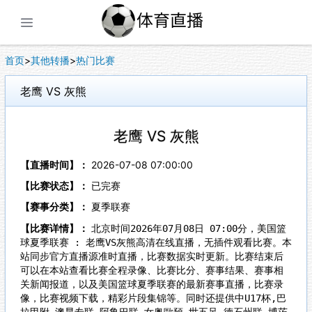
展开菜单
首页
>
其他转播
>
热门比赛
老鹰 VS 灰熊
老鹰 VS 灰熊
【直播时间】：
2026-07-08 07:00:00
【比赛状态】：
已完赛
【赛事分类】：
夏季联赛
【比赛详情】：
北京时间2026年07月08日 07:00分，美国篮
球夏季联赛 : 老鹰VS灰熊高清在线直播，无插件观看比赛。本
站同步官方直播源准时直播，比赛数据实时更新。比赛结束后
可以在本站查看比赛全程录像、比赛比分、赛事结果、赛事相
关新闻报道，以及美国篮球夏季联赛的最新赛事直播，比赛录
像，比赛视频下载，精彩片段集锦等。同时还提供中U17杯,巴
拉甲附,澳昆专联,阿鲁巴联,女奥歐預,世五足,德石州联,博茨