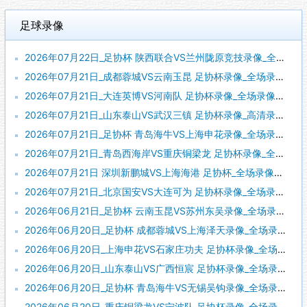
足球录像
2026年07月22日_足协杯 陕西联合VS兰州陇原竞技录像_全场录像【视频集锦】
2026年07月21日_成都蓉城VS云南玉昆 足协杯录像_全场录像【全场回放】
2026年07月21日_大连英博VS河南队 足协杯录像_全场录像【全场回放】
2026年07月21日_山东泰山VS武汉三镇 足协杯录像_高清录像【全场回放】
2026年07月21日_足协杯 青岛海牛VS上海申花录像_全场录像【全场回放】
2026年07月21日_青岛西海岸VS重庆铜梁龙 足协杯录像_全场录像【全场回放】
2026年07月21日 深圳新鹏城VS上海海港 足协杯_全场录像【全场回放】
2026年07月21日_北京国安VS大连可为 足协杯录像_全场录像【全场回放】
2026年06月21日_足协杯 云南玉昆VS苏州东吴录像_全场录像【高清回放】
2026年06月20日_足协杯 成都蓉城VS上海泽天录像_全场录像【高清回放】
2026年06月20日_上海申花VS石家庄功夫 足协杯录像_全场录像【高清回放】
2026年06月20日_山东泰山VS广西恒宸 足协杯录像_全场录像【高清回放】
2026年06月20日_足协杯 青岛海牛VS无锡吴钩录像_全场录像【全场回放】
2026年06月20日_重庆铜梁龙VS宁波队 足协杯录像_全场录像【高清回放】