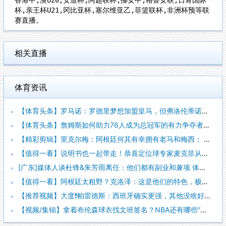
杯,亲王杯U21,冈比亚杯,塞尔维亚乙,菲篮联杯,非洲杯预等联
赛直播。
相关直播
体育资讯
【体育头条】罗马诺：罗德里梦想加盟皇马，但弗洛伦蒂诺尚未批准
【体育头条】詹姆斯如何助力76人成为总冠军的有力争夺者？组织
【精彩剪辑】里克尔梅：阿根廷何其有幸拥有老马和梅西； 体力充
【值得一看】说明书也一起带走！恭喜定位球专家麦克菲从维拉转投
[广东]媒体人谈杜锋&朱芳雨离任：他们都有副业和兼项 体育唯
【值得一看】阿根廷太粗野？克洛泽：这是他们的特色，极其强调对
【推荐视频】大度❗️帕雷德斯：西班牙确实更强，其他没啥好辟谣
【视频/集锦】拿着布伦森球衣找文班签名？NBA还有哪些“贴脸