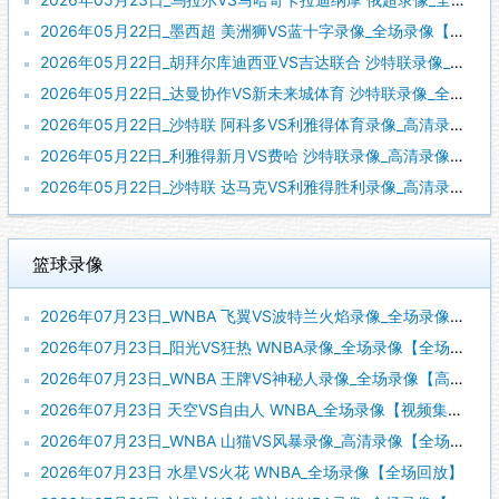
2026年05月22日_墨西超 美洲狮VS蓝十字录像_全场录像【视频集锦】
2026年05月22日_胡拜尔库迪西亚VS吉达联合 沙特联录像_全场录像【高清回放】
2026年05月22日_达曼协作VS新未来城体育 沙特联录像_全场录像【高清回放】
2026年05月22日_沙特联 阿科多VS利雅得体育录像_高清录像【全场回放】
2026年05月22日_利雅得新月VS费哈 沙特联录像_高清录像【全场回放】
2026年05月22日_沙特联 达马克VS利雅得胜利录像_高清录像【全场回放】
篮球录像
2026年07月23日_WNBA 飞翼VS波特兰火焰录像_全场录像【视频集锦】
2026年07月23日_阳光VS狂热 WNBA录像_全场录像【全场回放】
2026年07月23日_WNBA 王牌VS神秘人录像_全场录像【高清回放】
2026年07月23日 天空VS自由人 WNBA_全场录像【视频集锦】
2026年07月23日_WNBA 山猫VS风暴录像_高清录像【全场回放】
2026年07月23日 水星VS火花 WNBA_全场录像【全场回放】