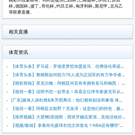
杯,德国杯,捷丁,哥伦杯,约旦王杯,匈牙利杯,斯尼甲,北马乙
等联赛直播。
相关直播
体育资讯
【体育头条】罗马诺：罗德里梦想加盟皇马，但弗洛伦蒂诺尚未批准
【体育头条】詹姆斯如何助力76人成为总冠军的有力争夺者？组织
【精彩剪辑】里克尔梅：阿根廷何其有幸拥有老马和梅西； 体力充
【值得一看】说明书也一起带走！恭喜定位球专家麦克菲从维拉转投
[广东]媒体人谈杜锋&朱芳雨离任：他们都有副业和兼项 体育唯
【值得一看】阿根廷太粗野？克洛泽：这是他们的特色，极其强调对
【推荐视频】大度❗️帕雷德斯：西班牙确实更强，其他没啥好辟谣
【视频/集锦】拿着布伦森球衣找文班签名？NBA还有哪些“贴脸