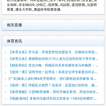
女加杯,非女锦U20,沙特乙,亚杯预,乌拉联,篮冠联预,法篮明
星賽,澳女大学联,奧超杯等联赛直播。
相关直播
体育资讯
【体育头条】罗马诺：罗德里梦想加盟皇马，但弗洛伦蒂诺尚未批准
【体育头条】詹姆斯如何助力76人成为总冠军的有力争夺者？组织
【精彩剪辑】里克尔梅：阿根廷何其有幸拥有老马和梅西； 体力充
【值得一看】说明书也一起带走！恭喜定位球专家麦克菲从维拉转投
[广东]媒体人谈杜锋&朱芳雨离任：他们都有副业和兼项 体育唯
【值得一看】阿根廷太粗野？克洛泽：这是他们的特色，极其强调对
【推荐视频】大度❗️帕雷德斯：西班牙确实更强，其他没啥好辟谣
【视频/集锦】拿着布伦森球衣找文班签名？NBA还有哪些“贴脸