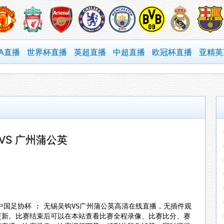
BA直播
世界杯直播
英超直播
中超直播
欧冠杯直播
亚精英
VS 广州蒲公英
0分，中国足协杯 : 无锡吴钩VS广州蒲公英高清在线直播，无插件观
更新。比赛结束后可以在本站查看比赛全程录像、比赛比分、赛