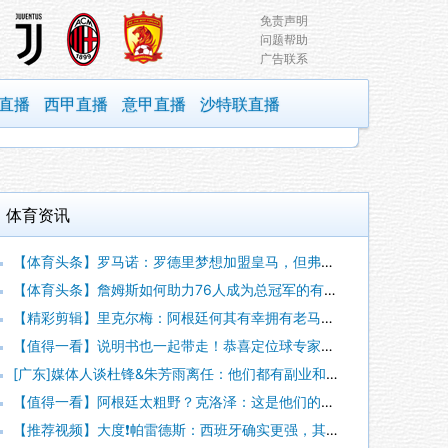
免责声明
问题帮助
广告联系
直播
西甲直播
意甲直播
沙特联直播
体育资讯
【体育头条】罗马诺：罗德里梦想加盟皇马，但弗洛伦蒂诺尚未批准
【体育头条】詹姆斯如何助力76人成为总冠军的有力争夺者？组织
【精彩剪辑】里克尔梅：阿根廷何其有幸拥有老马和梅西； 体力充
【值得一看】说明书也一起带走！恭喜定位球专家麦克菲从维拉转投
[广东]媒体人谈杜锋&朱芳雨离任：他们都有副业和兼项 体育唯
【值得一看】阿根廷太粗野？克洛泽：这是他们的特色，极其强调对
【推荐视频】大度❗️帕雷德斯：西班牙确实更强，其他没啥好辟谣