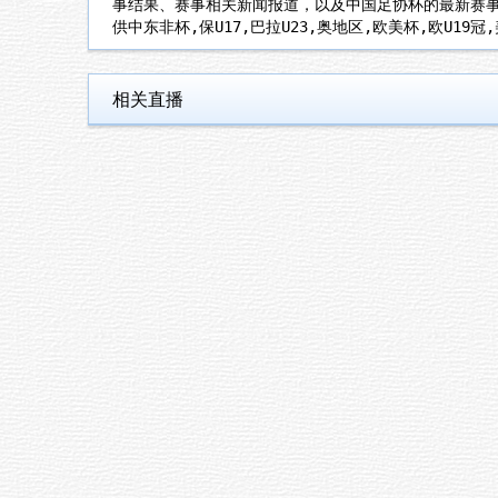
事结果、赛事相关新闻报道，以及中国足协杯的最新赛
供中东非杯,保U17,巴拉U23,奥地区,欧美杯,欧U1
相关直播