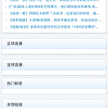
[广东]媒体人谈杜锋&朱芳雨离任：他们都有副业和兼项 体育唯
【值得一看】阿根廷太粗野？克洛泽：这是他们的特色，极其强调对
【推荐视频】大度❗️帕雷德斯：西班牙确实更强，其他没啥好辟谣
【视频/集锦】拿着布伦森球衣找文班签名？NBA还有哪些“贴脸
足球直播
篮球直播
热门标签
友情链接