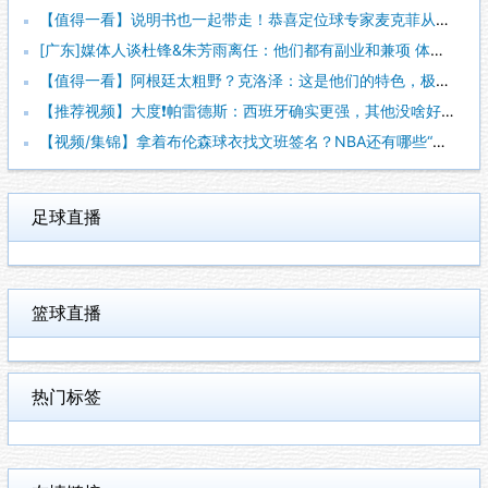
【值得一看】说明书也一起带走！恭喜定位球专家麦克菲从维拉转投
[广东]媒体人谈杜锋&朱芳雨离任：他们都有副业和兼项 体育唯
【值得一看】阿根廷太粗野？克洛泽：这是他们的特色，极其强调对
【推荐视频】大度❗️帕雷德斯：西班牙确实更强，其他没啥好辟谣
【视频/集锦】拿着布伦森球衣找文班签名？NBA还有哪些“贴脸
足球直播
篮球直播
热门标签