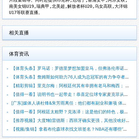
南美女锦U19,瑞典甲,北美超,解放者杯U20,乌女高联,大洋锦
U17等联赛直播。
相关直播
体育资讯
【体育头条】罗马诺：罗德里梦想加盟皇马，但弗洛伦蒂诺尚未批准
【体育头条】詹姆斯如何助力76人成为总冠军的有力争夺者？组织
【精彩剪辑】里克尔梅：阿根廷何其有幸拥有老马和梅西； 体力充
【值得一看】说明书也一起带走！恭喜定位球专家麦克菲从维拉转投
[广东]媒体人谈杜锋&朱芳雨离任：他们都有副业和兼项 体育唯
【值得一看】阿根廷太粗野？克洛泽：这是他们的特色，极其强调对
【推荐视频】大度❗️帕雷德斯：西班牙确实更强，其他没啥好辟谣
【视频/集锦】拿着布伦森球衣找文班签名？NBA还有哪些“贴脸